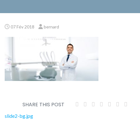
07 Fév 2018
bernard
SHARE THIS POST
Navigation
slide2-bg.jpg
de