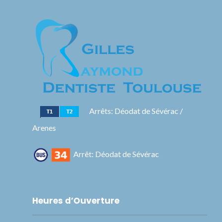
Arrêts: Déodat de Sévérac /
Arenes
Arrêt: Déodat de Sévérac
Heures d’Ouverture