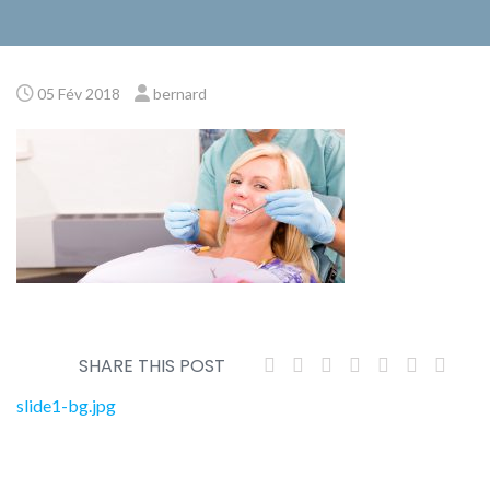
05 Fév 2018
bernard
SHARE THIS POST
Navigation
slide1-bg.jpg
de