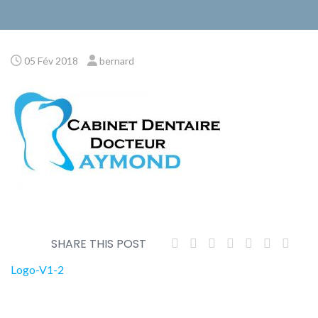
05 Fév 2018
bernard
SHARE THIS POST
Navigation
Logo-V1-2
de