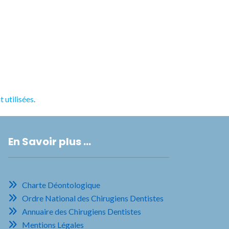
 utilisées
.
En Savoir plus …
Charte Déontologique
Ordre National des Chirugiens Dentistes
Annuaire des Chirugiens Dentistes
Mentions Légales