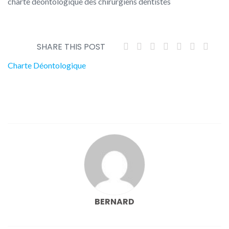
charte déontologique des chirurgiens dentistes
SHARE THIS POST
Navigation
Charte Déontologique
de
l’article
BERNARD