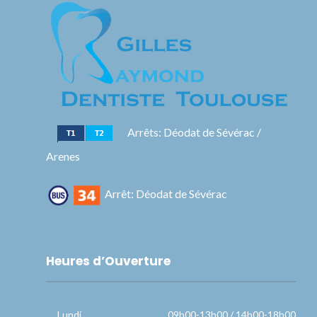
Arrêts: Déodat de Sévérac /
Arenes
Arrêt: Déodat de Sévérac
Heures d’Ouverture
Lundi
09h00-13h00 / 14h00-18h00